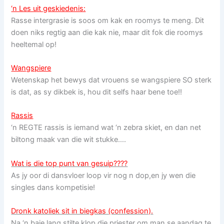
‘n Les uit geskiedenis:
Rasse intergrasie is soos om kak en roomys te meng. Dit
doen niks regtig aan die kak nie, maar dit fok die roomys
heeltemal op!
Wangspiere
Wetenskap het bewys dat vrouens se wangspiere SO sterk
is dat, as sy dikbek is, hou dit selfs haar bene toe!!
Rassis
‘n REGTE rassis is iemand wat ‘n zebra skiet, en dan net
biltong maak van die wit stukke….
Wat is die top punt van gesuip????
As jy oor di dansvloer loop vir nog n dop,en jy wen die
singles dans kompetisie!
Dronk katoliek sit in biegkas (confession).
Na ‘n baie lang stilte klop die priester om man se aandag te