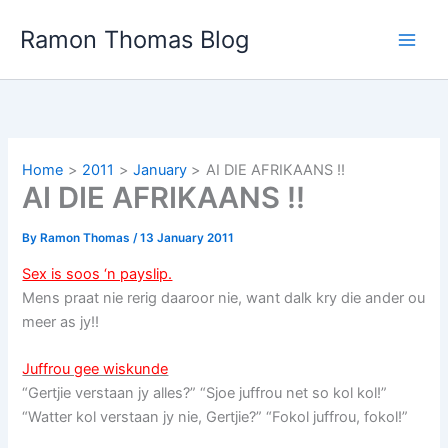
Skip
Ramon Thomas Blog
to
content
Home
2011
January
AI DIE AFRIKAANS !!
AI DIE AFRIKAANS !!
By
Ramon Thomas
/
13 January 2011
Sex is soos ‘n payslip.
Mens praat nie rerig daaroor nie, want dalk kry die ander ou
meer as jy!!
Juffrou gee wiskunde
“Gertjie verstaan jy alles?” “Sjoe juffrou net so kol kol!”
“Watter kol verstaan jy nie, Gertjie?” “Fokol juffrou, fokol!”