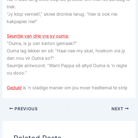
trek.
“Jy klop verniet!,” skree dronkie terug. “hier is ook nie
kakpapier nie!”
Seuntjie van drie vra sy ouma:
“Ouma, is jy van karton gemaak?”
Ouma lag lekker en sê: “Haai nee my skat, hoekom vra jy
dan nou vir Ouma so?”
Seuntjie antwoord: “Want Pappa sê altyd Ouma is ‘n regte
ou doos.”
Geduld
is ‘n stadige manier om jou moer heeltemal te strip
PREVIOUS
NEXT